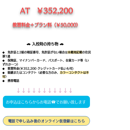
AT ￥352,200
教習料金＋プラン料（￥50,000）
🚗 入校時の持ち物 🚗
◆ 免許証と2組の暗証番号、免許証がない場合は
本籍地記載
の住民
票1通
◆ 保険証、マイナンバーカード、パスポート、在留カード等（い
ずれか一つ）
◆ 教習料金(￥352,200 クレジットカード払いも可)
◆ 眼鏡またはコンタクト（必要な方のみ、
カラーコンタクトは不
可
）
◆ 携帯電話
​↓↓↓↓↓↓↓↓↓↓↓
お申込はこちらからお電話☎でお願い致します
電話で申し込み後のオンライン仮登録はこちら