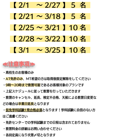
【 2/1 ～ 2/27 】 5 名
【 2/21 ～ 3/18 】 5 名
【 2/25 ～ 3/21 】10 名
【 2/28 ～ 3/22 】10 名
【 3/1 ～ 3/25 】10 名
​≪注意事項≫
・高校生のお客様のみ
・
AT免許のみ
、MT希望の方は取得後限定解除をしてください
・
9時～20時まで教習可能
であるお客様対象のプランです
・上記スケジュールに従って教習を行っていただきます
・教習のキャンセル、延長、検定不合格、天候による教習日変更な
どの場合は
卒業日
延長
となります
・
仮免学科試験1発合格必須
となります！学科試験に自信のない方
はご遠慮ください
​・免許センターでの学科試験までの日程は含まれておりません
​
​・教習料金の詳細はお問い合わせください
​・各回定員になり次第〆切となります