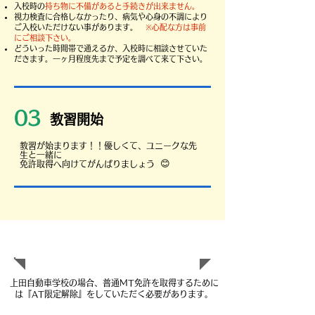
入校時の
持ち物に不備があると手続きが出来ません。
​視力検査に合格しなかったり、病気や心身の不調により
ご入校いただけない事があります。
※心配な方は事前
にご相談下さい。
​どういった時間帯で通えるか、入校時に相談させていた
だきます。一ヶ月程度先まで予定を調べて来て下さい。
03
教習開始
​教習が始まります！！
優しくて、ユニークな先
生と一緒に
😊
免許取得へ向けてがんばりましょう
MT免許の取得方法について
​上田自動車学校の場合、普通MT免許を取得するために
は『AT限定解除』をしていただく必要があります。