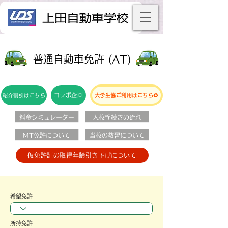
​普通自動車免許 (AT)
コラボ企画
紹介割引はこちら
大学生協ご利用はこちら🌻
料金シミュレーター
入校手続きの流れ
MT免許について
当校の教習について
仮免許証の取得年齢引き下げについて
希望免許
所持免許