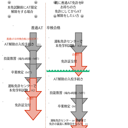
既に普通AT免許を
お持ちの方
本免試験前にAT限定
免許にしてからAT
解除を​する場合
解除をしたい方
普通AT 卒検合格
普通ATの卒検合格と同日OK！
運転免許センターで
AT解除の入校手続き
※1
​本免学科試験
※2
合格!!
技能教習
（場内4時限・MT）
免許証交付
卒業検定
（MT）
AT解除の入校手続き
合格!!
運転免許センターで
​本免学科試験
※2
技能教習
（場内4時限・MT）
合格!!
免許証交付
卒業検定
（MT）
合格!!
運転免許センター or 警察署で
​免許の裏面に解除印をもらう
※3