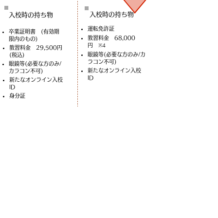
入校時の​持ち物
入校時の​持ち物
運転免許証
卒業証明書 (有効期
教習料金 68,000
限内のもの)
円
※4
教習料金 29,500円
眼鏡等(必要な方のみ/カ
(税込)
ラコン不可)
眼鏡等(必要な方のみ/
​新たなオンライン入校
カラコン不可)
ID
​新たなオンライン入校
ID
身分証
※1 普通ATの卒検合格とAT解除の入校は同日で出来ま
す
※2 本免学科試験は住民票がある住所地（都道府県）
を管轄する試験場でのみ受験可能です
※3 長野県外の方は手続きが出来る場所が異なる可能
性があります
※4 当校で普通ATを卒業されて、概ね1年以内の方は
29,500円(税込) でご入校いただけます