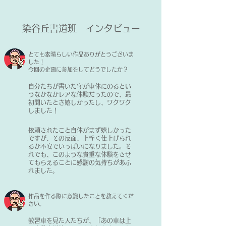
​染谷丘書道班 インタビュー
とても
素晴らしい作品ありがとうございま
した！
​今回の企画に参加をしてどうでしたか？
​自分たちが書いた字が車体にのるとい
うなかなかレアな体験だったので、最
初聞いたとき嬉しかったし、ワクワク
しました！
​依頼されたこと自体がまず嬉しかった
ですが、その反面、上手く仕上げられ
るか不安でいっぱいになりました。そ
れでも、このような貴重な体験をさせ
てもらえることに感謝の気持ちがあふ
れました。
​作品を作る際に意識したことを教えてくだ
さい。
​教習車を見た人たちが、「あの車は上