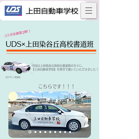
​コラボ企画第2弾!！
​UDS×上田染谷丘高校書道班
​／
​今回は上田染谷丘高校の書道班の方々に、
【上田自動車学校】を習字で書いていただきました！
​／
​旧デザイン教習車
​こちらです！！！