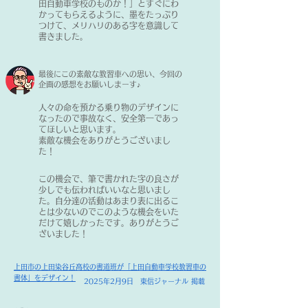
田自動車学校のものか！」とすぐにわ
かってもらえるように、墨をたっぷり
つけて、メリハリのある字を意識して
書きました。
​最後にこの素敵な教習車への思い、今回の
企画の感想をお願いしまーす♪
人々の命を預かる乗り物のデザインに
なったので事故なく、安全第一であっ
てほしいと思います。
素敵な機会をありがとうございまし
た！
​この機会で、筆で書かれた字の良さが
少しでも伝わればいいなと思いまし
た。自分達の活動はあまり表に出るこ
とは少ないのでこのような機会をいた
だけて嬉しかったです。ありがとうご
ざいました！
上田市の上田染谷丘高校の書道班が「上田自動車学校教習車の
書体」をデザイン！
​2025年2月9日
東信ジャーナル 掲載