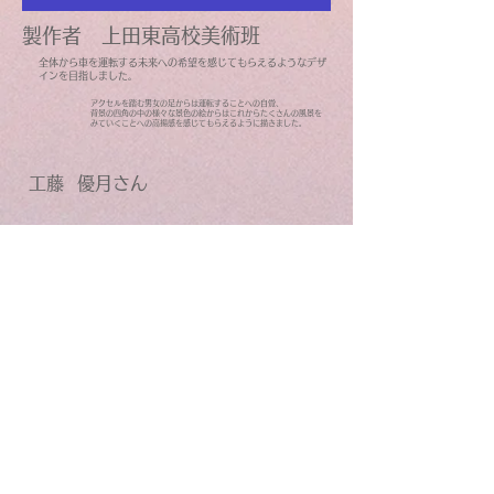
​製作者 上田東高校美術班
全体から車を運転する未来への希望を感じてもらえるようなデザ
インを目指しました。
アクセルを踏む男女の足からは運転することへの自覚、
背景の四角の中の様々な景色の絵からはこれからたくさんの風景を
みていくことへの高揚感を感じてもらえるように描きました。
​工藤
​優月さん
​初めて見たとき「かわいい 」がとまりませんでした
​素敵なデザインを作っていただきありがとうございます！
皆さんも「この教習車で運転してみたい！」って思いませ
んか？
ぜひ上田自動車学校に来て乗っていただきたいです！
​3台限定なので乗れたらハッピー になれちゃうかも？
​上田東高等学校、工藤優月さん）「デザイン画」が上田市の
上田自動車学校(村井雄一社長)の教習車に「ラッピング」！
​2025年1月16日
東信ジャーナル 掲載