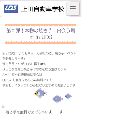
第２弾！本物の焼き芋に出会う場
所 in UDS
2/27(火) またもやｗ 好評につき、焼き芋イベント
を開催しまーす♪
焼き芋屋さんがUDSに再来🚚💦
ほっこり最高の焼き芋で寒さを吹き飛ばそう🍠
AM11時～自販機前に集合👯
UDSのお客様はもちろん無料です！
今回もテイクアウトのみになりますのでお願いします！
焼き芋を無料であげちゃいまーーす