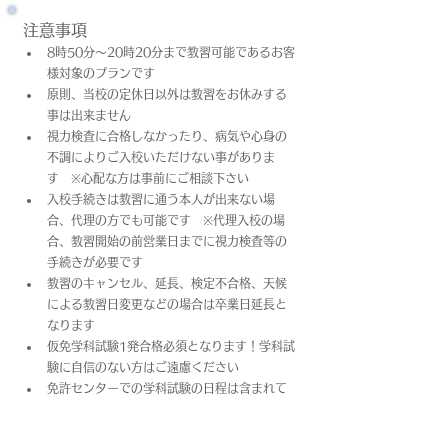
注意事項
8時50分～20時20分まで教習可能であるお客
様対象のプランです
原則、当校の定休日以外は教習をお休みする
事は出来ません
視力検査に合格しなかったり、病気や心身の
不調によりご入校いただけない事がありま
す　※心配な方は事前にご相談下さい
入校手続きは教習に通う本人が出来ない場
合、代理の方でも可能です　※代理入校の場
合、教習開始の前営業日までに視力検査等の
手続きが必要です
教習のキャンセル、延長、検定不合格、天候
による教習日変更などの場合は卒業日​延長と
なります
仮免学科試験1発合格必須となります！学科試
験に自信のない方はご遠慮ください
免許センターでの学科試験の日程は含まれて
おりません
上記料金は教習料金+プラン料金(税込)となっ