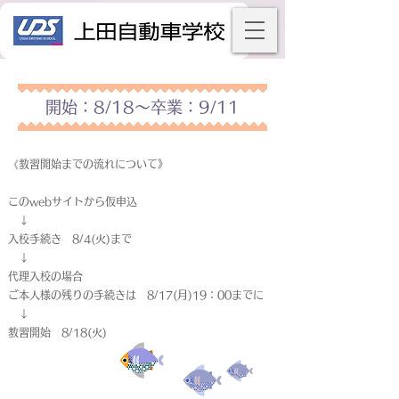
開始：8/18～卒業：9/11
《教習開始までの流れについて》
このwebサイトから仮申込
↓
入校手続き 8/4(火)まで
↓
代理入校の場合
ご本人様の残りの手続きは 8/17(月)19：00までに
↓
教習開始 8/18(火)