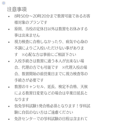
注意事項
8時50分～20時20分まで教習可能であるお客
様対象のプランです
原則、当校の定休日以外は教習をお休みする
事は出来ません
視力検査に合格しなかったり、病気や心身の
不調によりご入校いただけない事がありま
す　※心配な方は事前にご相談下さい
入校手続きは教習に通う本人が出来ない場
合、代理の方でも可能です　※代理入校の場
合、教習開始の前営業日までに視力検査等の
手続きが必要です
教習のキャンセル、延長、検定不合格、天候
による教習日変更などの場合は卒業日​延長と
なります
仮免学科試験1発合格必須となります！学科試
験に自信のない方はご遠慮ください
免許センターでの学科試験の日程は含まれて
おりません
上記料金は教習料金+プラン料金(税込)となっ