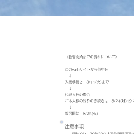
《教習開始までの流れについて》
このwebサイトから仮申込
↓
入校手続き 8/11(火)まで
↓
代理入校の場合
ご本人様の残りの手続きは 8/24(月)19
↓
教習開始 8/25(火)
注意事項