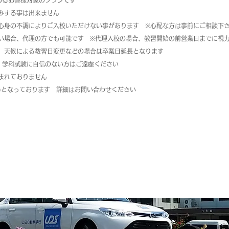
であるお客様対象のプランです
みする事は出来ません
心身の不調によりご入校いただけない事があります　※心配な方は事前にご相談下
い場合、代理の方でも可能です　※代理入校の場合、教習開始の前営業日までに視
、天候による教習日変更などの場合は卒業日​延長となります
！学科試験に自信のない方はご遠慮ください
まれておりません
込)となっております　詳細はお問い合わせください