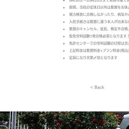
8時50分～20時20分まで教習可能
原則、当校の定休日以外は教習をお休
視力検査に合格しなかったり、病気や
入校手続きは教習に通う本人が出来な
教習のキャンセル、延長、検定不合格
仮免学科試験1発合格必須となります
免許センターでの学科試験の日程は含
上記料金は教習料金+プラン料金(税
定員になり次第〆切となります
< Back