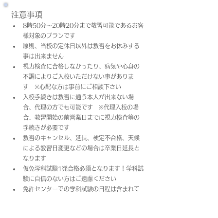
注意事項
8時50分～20時20分まで教習可能であるお客
様対象のプランです
原則、当校の定休日以外は教習をお休みする
事は出来ません
視力検査に合格しなかったり、病気や心身の
不調によりご入校いただけない事がありま
す　※心配な方は事前にご相談下さい
入校手続きは教習に通う本人が出来ない場
合、代理の方でも可能です　※代理入校の場
合、教習開始の前営業日までに視力検査等の
手続きが必要です
教習のキャンセル、延長、検定不合格、天候
による教習日変更などの場合は卒業日​延長と
なります
仮免学科試験1発合格必須となります！学科試
験に自信のない方はご遠慮ください
免許センターでの学科試験の日程は含まれて
おりません
上記料金は教習料金+プラン料金(税込)となっ