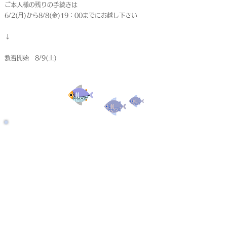
ご本人様の残りの手続きは
6/2(月)から8/8(金)19：00までにお越し下さい
↓
教習開始 8/9(土)
受付終了
仮申込
< Back