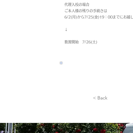
代理入校の場合
ご本人様の残りの手続きは
6/2(月)から7/25(金)19：00までにお
↓
教習開始 7/26(土)
< Back