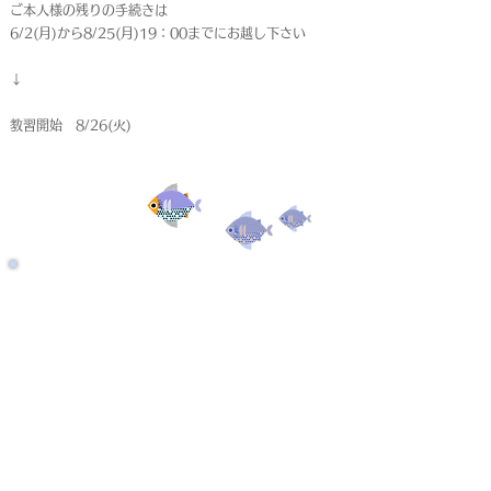
ご本人様の残りの手続きは
6/2(月)から8/25(月)19：00までにお越し下さい
↓
教習開始 8/26(火)
受付終了
仮申込
< Back