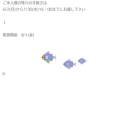
ご本人様の残りの手続きは
6/2(月)から7/30(水)16：00までにお越し下さい
↓
教習開始 8/1(金)
受付終了
仮申込
< Back