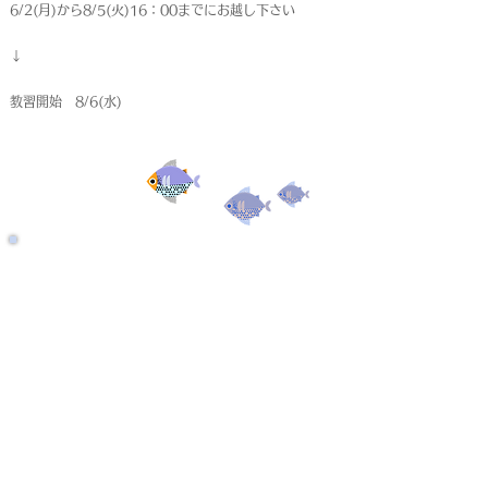
6/2(月)から8/5(火)16：00までにお越し下さい
↓
教習開始 8/6(水)
受付終了
仮申込
< Back
個人情報保護法について