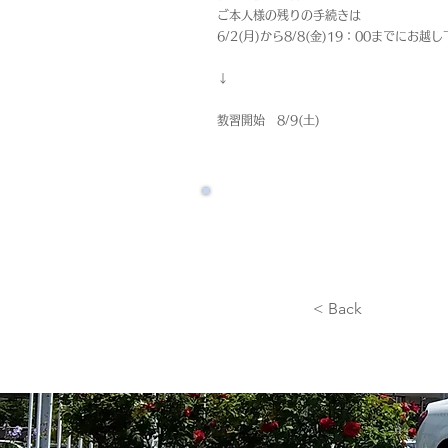
ご本人様の残りの手続きは
6/2(月)から8/8(金)19：00までにお越
↓
教習開始 8/9(土)
< Back