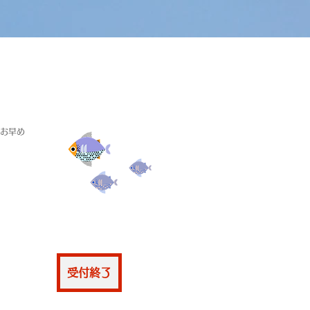
きお早め
仮申込
受付終了