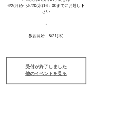
6/2(月)から8/20(水)16：00までにお越し下
さい
↓
教習開始 8/21(木)
受付が終了しました
他のイベントを見る
イベント期間
21 ago 2025, 17:00
上田自動車学校, 〒386-0025 長野県上田市
天神３丁目１０−４３