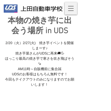
本物の焼き芋に出
会う場所 in UDS
2/20（火）2/27(火) 焼き芋イベントを開催
しまーす♪
焼き芋屋さんがUDSに再来🚚💦
ほっこり最高の焼き芋で寒さを吹き飛ばそう
🍠
AM11時～自販機前に集合👯
UDSのお客様はもちろん無料です！
今回もテイクアウトのみになりますのでお願
いします！
イベント期間
20 feb 2024, 11:00 – 16:00