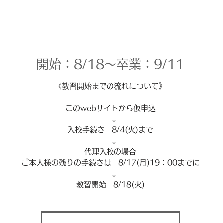
開始：8/18～卒業：9/11
《教習開始までの流れについて》
このwebサイトから仮申込
↓
入校手続き 8/4(火)まで
↓
代理入校の場合
ご本人様の残りの手続きは 8/17(月)19：00までに
↓
教習開始 8/18(火)