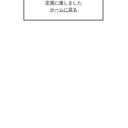
定員に達しました
ホームに戻る
イベント期間
※入校期限 8/4
上田自動車学校, (長野県上田市天神３丁目１０−４３)
個人情報保護法について