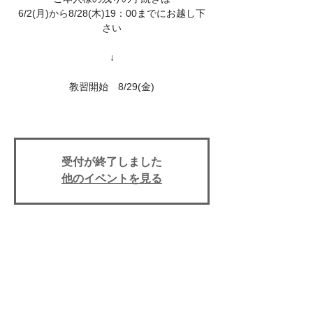
6/2(月)から8/28(木)19：00までにお越し下
さい
↓
教習開始 8/29(金)
受付が終了しました
他のイベントを見る
イベント期間
29 ago 2025, 17:00
上田自動車学校, 〒386-0025 長野県上田市
天神３丁目１０−４３