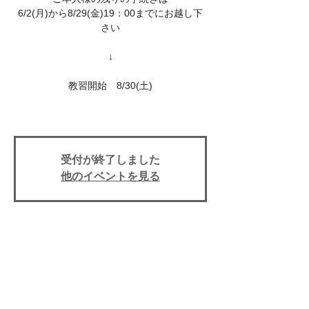
6/2(月)から8/29(金)19：00までにお越し下
さい
↓
教習開始 8/30(土)
受付が終了しました
他のイベントを見る
イベント期間
30 ago 2025, 13:50
上田自動車学校, 〒386-0025 長野県上田市
天神３丁目１０−４３